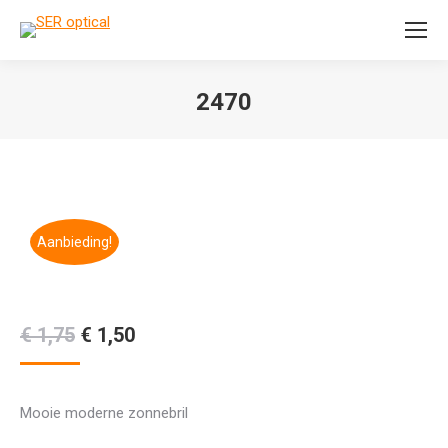
Search:
2470
Je bent hier:
Aanbieding!
Oorspronkelijke
Huidige
€
1,75
€
1,50
prijs
prijs
was:
is:
Mooie moderne zonnebril
€ 1,75.
€ 1,50.