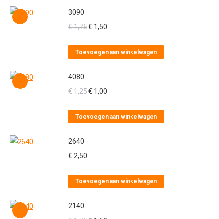
3090
Oorspronkelijke
Huidige
€
1,75
€
1,50
prijs
prijs
was:
is:
Toevoegen aan winkelwagen
€ 1,75.
€ 1,50.
4080
Oorspronkelijke
Huidige
€
1,25
€
1,00
prijs
prijs
was:
is:
Toevoegen aan winkelwagen
€ 1,25.
€ 1,00.
2640
€
2,50
Toevoegen aan winkelwagen
2140