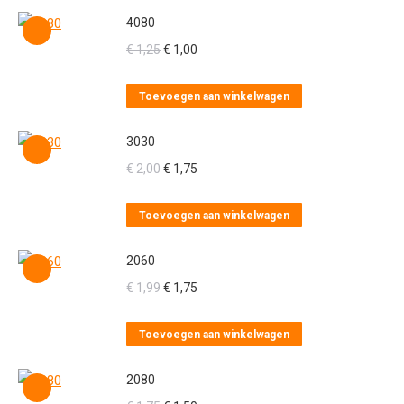
4080
Oorspronkelijke
Huidige
€
1,25
€
1,00
prijs
prijs
was:
is:
Toevoegen aan winkelwagen
€ 1,25.
€ 1,00.
3030
Oorspronkelijke
Huidige
€
2,00
€
1,75
prijs
prijs
was:
is:
Toevoegen aan winkelwagen
€ 2,00.
€ 1,75.
2060
Oorspronkelijke
Huidige
€
1,99
€
1,75
prijs
prijs
was:
is:
Toevoegen aan winkelwagen
€ 1,99.
€ 1,75.
2080