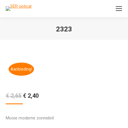
Search:
2323
Je bent hier:
Aanbieding!
Oorspronkelijke
Huidige
€
2,65
€
2,40
prijs
prijs
was:
is:
Mooie moderne zonnebril
€ 2,65.
€ 2,40.