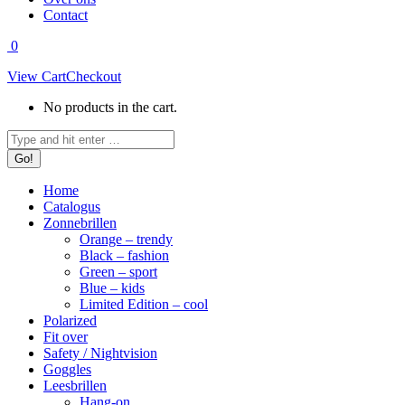
Contact
0
View Cart
Checkout
No products in the cart.
Search:
Home
Catalogus
Zonnebrillen
Orange – trendy
Black – fashion
Green – sport
Blue – kids
Limited Edition – cool
Polarized
Fit over
Safety / Nightvision
Goggles
Leesbrillen
Hang-on