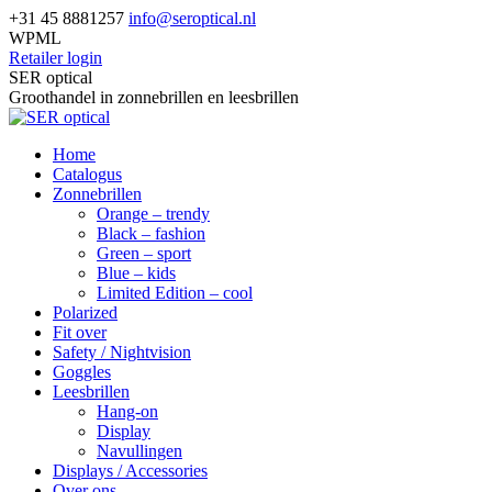
Skip
+31 45 8881257
info@seroptical.nl
to
WPML
content
Retailer login
Facebook
SER optical
page
Groothandel in zonnebrillen en leesbrillen
opens
in
Home
new
Catalogus
window
Zonnebrillen
Orange – trendy
Black – fashion
Green – sport
Blue – kids
Limited Edition – cool
Polarized
Fit over
Safety / Nightvision
Goggles
Leesbrillen
Hang-on
Display
Navullingen
Displays / Accessories
Over ons